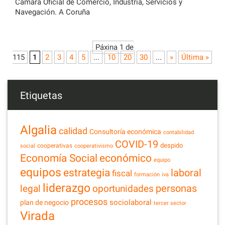
Cámara Oficial de Comercio, Industria, Servicios y
Navegación. A Coruña
Páxina 1 de
115
1
2
3
4
5
...
10
20
30
...
»
Última »
Etiquetas
Algalia
calidad
Consultoría económica
contabilidad
COVID-19
despido
cooperativas
social
cooperativismo
Economía Social
económico
equipo
equipos
estrategia
laboral
fiscal
formación
iva
liderazgo
legal
personas
oportunidades
procesos
sociolaboral
plan de negocio
tercer sector
Virada