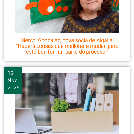
Merchi González, nova socia de Algalia:
“Haberá cousas que mellorar e mudar, pero
está ben formar parte do proceso.”
13
Nov
2025