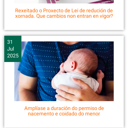
Rexeitado o Proxecto de Lei de redución de
xornada. Que cambios non entran en vigor?
31
Jul
2025
Amplíase a duración do permiso de
nacemento e coidado do menor