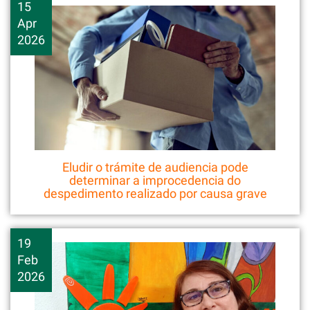
15
Apr
2026
Eludir o trámite de audiencia pode
determinar a improcedencia do
despedimento realizado por causa grave
19
Feb
2026