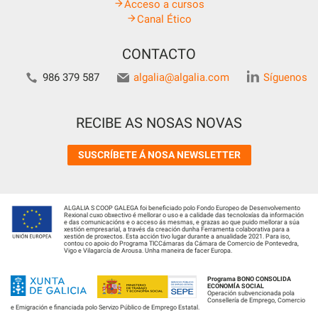
Acceso a cursos
Canal Ético
CONTACTO
986 379 587
algalia@algalia.com
Síguenos
RECIBE AS NOSAS NOVAS
SUSCRÍBETE Á NOSA NEWSLETTER
ALGALIA S COOP GALEGA foi beneficiado polo Fondo Europeo de Desenvolvemento
Rexional cuxo obxectivo é mellorar o uso e a calidade das tecnoloxías da información
e das comunicacións e o acceso ás mesmas, e grazas ao que puido mellorar a súa
xestión empresarial, a través da creación dunha Ferramenta colaborativa para a
xestión de proxectos. Esta acción tivo lugar durante a anualidade 2021. Para iso,
contou co apoio do Programa TICCámaras da Cámara de Comercio de Pontevedra,
Vigo e Vilagarcía de Arousa. Unha maneira de facer Europa.
Programa BONO CONSOLIDA
ECONOMÍA SOCIAL
Operación subvencionada pola
Consellería de Emprego, Comercio
e Emigración e financiada polo Servizo Público de Emprego Estatal.