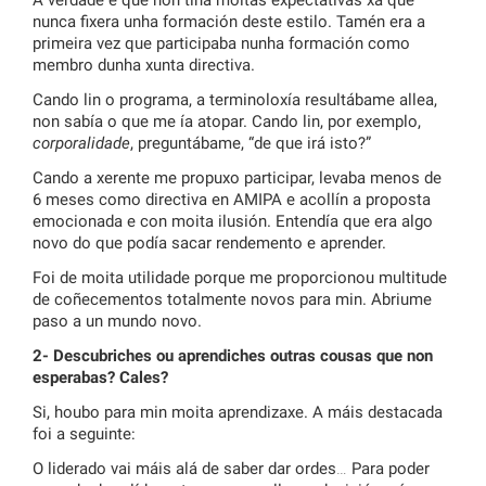
A verdade é que non tiña moitas expectativas xa que
nunca fixera unha formación deste estilo. Tamén era a
primeira vez que participaba nunha formación como
membro dunha xunta directiva.
Cando lin o programa, a terminoloxía resultábame allea,
non sabía o que me ía atopar. Cando lin, por exemplo,
corporalidade
, preguntábame, “de que irá isto?”
Cando a xerente me propuxo participar, levaba menos de
6 meses como directiva en AMIPA e acollín a proposta
emocionada e con moita ilusión. Entendía que era algo
novo do que podía sacar rendemento e aprender.
Foi de moita utilidade porque me proporcionou multitude
de coñecementos totalmente novos para min. Abriume
paso a un mundo novo.
2- Descubriches ou aprendiches outras cousas que non
esperabas? Cales?
Si, houbo para min moita aprendizaxe. A máis destacada
foi a seguinte:
O liderado vai máis alá de saber dar ordes… Para poder