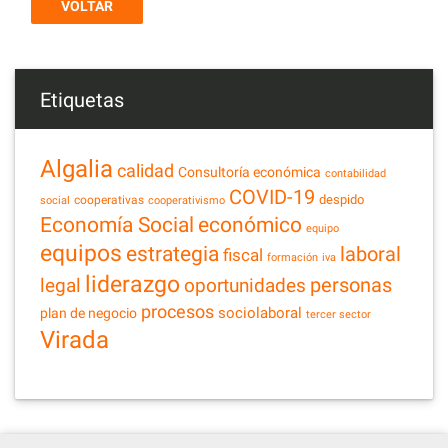
VOLTAR
Etiquetas
Algalia
calidad
Consultoría económica
contabilidad
COVID-19
despido
cooperativas
social
cooperativismo
Economía Social
económico
equipo
equipos
estrategia
laboral
fiscal
formación
iva
liderazgo
legal
personas
oportunidades
procesos
sociolaboral
plan de negocio
tercer sector
Virada