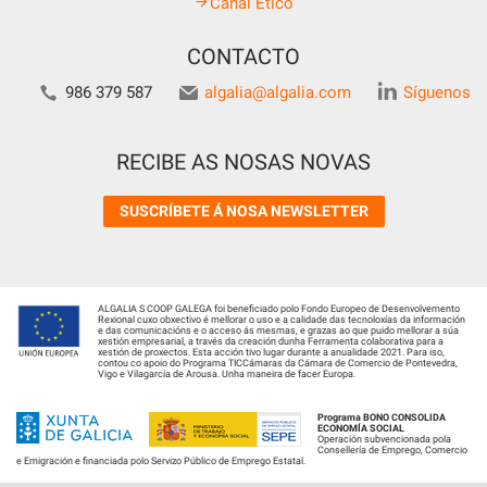
Canal Ético
CONTACTO
986 379 587
algalia@algalia.com
Síguenos
RECIBE AS NOSAS NOVAS
SUSCRÍBETE Á NOSA NEWSLETTER
ALGALIA S COOP GALEGA foi beneficiado polo Fondo Europeo de Desenvolvemento
Rexional cuxo obxectivo é mellorar o uso e a calidade das tecnoloxías da información
e das comunicacións e o acceso ás mesmas, e grazas ao que puido mellorar a súa
xestión empresarial, a través da creación dunha Ferramenta colaborativa para a
xestión de proxectos. Esta acción tivo lugar durante a anualidade 2021. Para iso,
contou co apoio do Programa TICCámaras da Cámara de Comercio de Pontevedra,
Vigo e Vilagarcía de Arousa. Unha maneira de facer Europa.
Programa BONO CONSOLIDA
ECONOMÍA SOCIAL
Operación subvencionada pola
Consellería de Emprego, Comercio
e Emigración e financiada polo Servizo Público de Emprego Estatal.