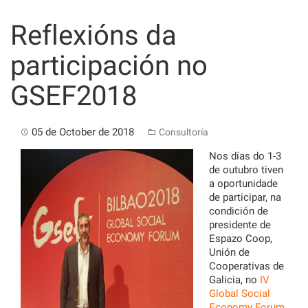
Skip
to
Reflexións da
content
participación no
GSEF2018
05 de October de 2018
Consultoría
Nos días do 1-3
de outubro tiven
a oportunidade
de participar, na
condición de
presidente de
Espazo Coop,
Unión de
Cooperativas de
Galicia, no
IV
Global Social
Economy Forum
,