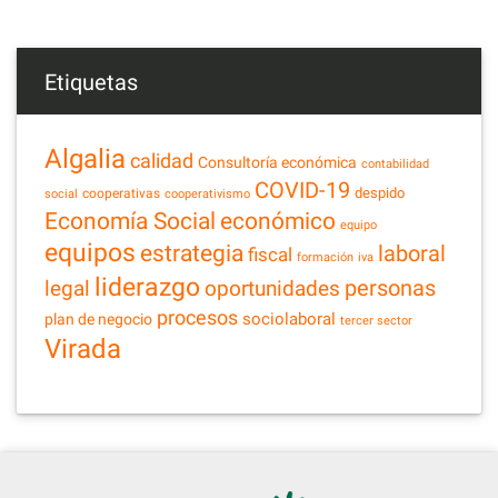
Etiquetas
Algalia
calidad
Consultoría económica
contabilidad
COVID-19
despido
cooperativas
social
cooperativismo
Economía Social
económico
equipo
equipos
estrategia
laboral
fiscal
formación
iva
liderazgo
legal
personas
oportunidades
procesos
sociolaboral
plan de negocio
tercer sector
Virada