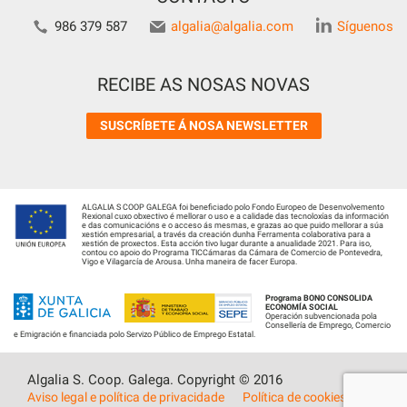
986 379 587
algalia@algalia.com
Síguenos
RECIBE AS NOSAS NOVAS
SUSCRÍBETE Á NOSA NEWSLETTER
ALGALIA S COOP GALEGA foi beneficiado polo Fondo Europeo de Desenvolvemento
Rexional cuxo obxectivo é mellorar o uso e a calidade das tecnoloxías da información
e das comunicacións e o acceso ás mesmas, e grazas ao que puido mellorar a súa
xestión empresarial, a través da creación dunha Ferramenta colaborativa para a
xestión de proxectos. Esta acción tivo lugar durante a anualidade 2021. Para iso,
contou co apoio do Programa TICCámaras da Cámara de Comercio de Pontevedra,
Vigo e Vilagarcía de Arousa. Unha maneira de facer Europa.
Programa BONO CONSOLIDA
ECONOMÍA SOCIAL
Operación subvencionada pola
Consellería de Emprego, Comercio
e Emigración e financiada polo Servizo Público de Emprego Estatal.
Algalia S. Coop. Galega. Copyright © 2016
Aviso legal e política de privacidade
Política de cookies