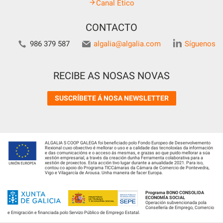
Canal Ético
CONTACTO
986 379 587
algalia@algalia.com
Síguenos
RECIBE AS NOSAS NOVAS
SUSCRÍBETE Á NOSA NEWSLETTER
ALGALIA S COOP GALEGA foi beneficiado polo Fondo Europeo de Desenvolvemento
Rexional cuxo obxectivo é mellorar o uso e a calidade das tecnoloxías da información
e das comunicacións e o acceso ás mesmas, e grazas ao que puido mellorar a súa
xestión empresarial, a través da creación dunha Ferramenta colaborativa para a
xestión de proxectos. Esta acción tivo lugar durante a anualidade 2021. Para iso,
contou co apoio do Programa TICCámaras da Cámara de Comercio de Pontevedra,
Vigo e Vilagarcía de Arousa. Unha maneira de facer Europa.
Programa BONO CONSOLIDA
ECONOMÍA SOCIAL
Operación subvencionada pola
Consellería de Emprego, Comercio
e Emigración e financiada polo Servizo Público de Emprego Estatal.