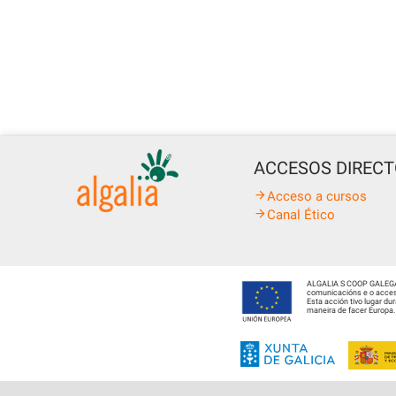
ACCESOS DIREC
Acceso a cursos
Canal Ético
ALGALIA S COOP GALEGA fo
comunicacións e o acceso
Esta acción tivo lugar d
maneira de facer Europa.