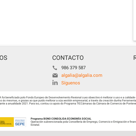
TOS
CONTACTO
986 379 587
algalia@algalia.com
Síguenos
i beneficiado polo Fondo Europeo de Desenvolvemento Rexional cuxo obxectivo é mellorar o uso e a calidade 
 ás mesmas, e grazas ao que puido mellorar a súa xestión empresarial, a través da creación dunha Ferramenta 
urante a anualidade 2021. Para iso, contou co apoio do Programa TICCámaras da Cámara de Comercio de Ponteved
Programa BONO CONSOLIDA ECONOMÍA SOCIAL
Operación subvencionada pola Consellería de Emprego, Comercio e Emigración e finan
Estatal.