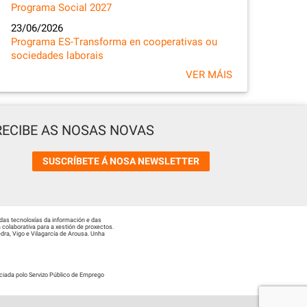
Programa Social 2027
23/06/2026
Programa ES-Transforma en cooperativas ou
sociedades laborais
VER MÁIS
RECIBE AS NOSAS NOVAS
SUSCRÍBETE Á NOSA NEWSLETTER
das tecnoloxías da información e das
colaborativa para a xestión de proxectos.
ra, Vigo e Vilagarcía de Arousa. Unha
ciada polo Servizo Público de Emprego