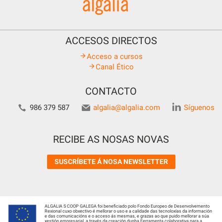
ACCESOS DIRECTOS
Acceso a cursos
Canal Ético
CONTACTO
986 379 587
algalia@algalia.com
Síguenos
RECIBE AS NOSAS NOVAS
SUSCRÍBETE Á NOSA NEWSLETTER
ALGALIA S COOP GALEGA foi beneficiado polo Fondo Europeo de Desenvolvemento
Rexional cuxo obxectivo é mellorar o uso e a calidade das tecnoloxías da información
e das comunicacións e o acceso ás mesmas, e grazas ao que puido mellorar a súa
xestión empresarial, a través da creación dunha Ferramenta colaborativa para a