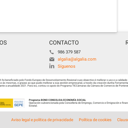
TOS
CONTACTO
986 379 587
algalia@algalia.com
Síguenos
i beneficiado polo Fondo Europeo de Desenvolvemento Rexional cuxo obxectivo é mellorar o uso e a calidade 
 ás mesmas, e grazas ao que puido mellorar a súa xestión empresarial, a través da creación dunha Ferramenta 
urante a anualidade 2021. Para iso, contou co apoio do Programa TICCámaras da Cámara de Comercio de Ponteved
Programa BONO CONSOLIDA ECONOMÍA SOCIAL
Operación subvencionada pola Consellería de Emprego, Comercio e Emigración e finan
Estatal.
Aviso legal e política de privacidade
Política de cookies
Claus