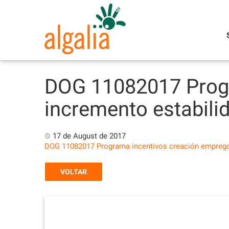
Skip
to
content
DOG 11082017 Progr
incremento estabili
17 de August de 2017
DOG 11082017 Programa incentivos creación emprego 
VOLTAR