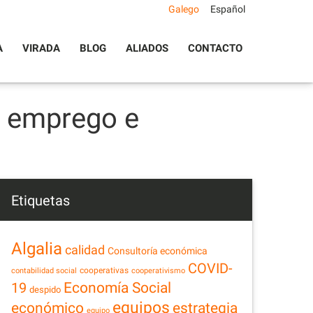
Galego
Español
A
VIRADA
BLOG
ALIADOS
CONTACTO
n emprego e
Etiquetas
Algalia
calidad
Consultoría económica
COVID-
cooperativas
contabilidad social
cooperativismo
Economía Social
19
despido
equipos
estrategia
económico
equipo