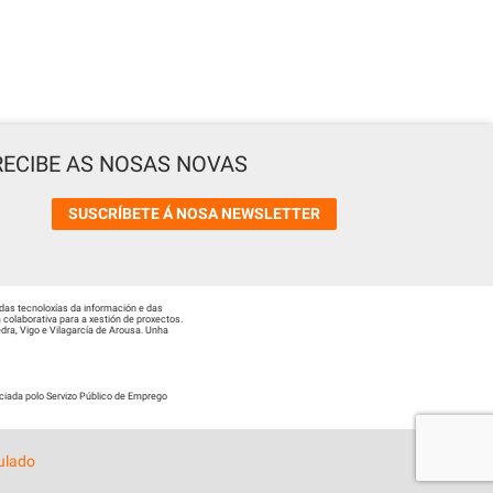
RECIBE AS NOSAS NOVAS
SUSCRÍBETE Á NOSA NEWSLETTER
das tecnoloxías da información e das
colaborativa para a xestión de proxectos.
ra, Vigo e Vilagarcía de Arousa. Unha
ciada polo Servizo Público de Emprego
ulado