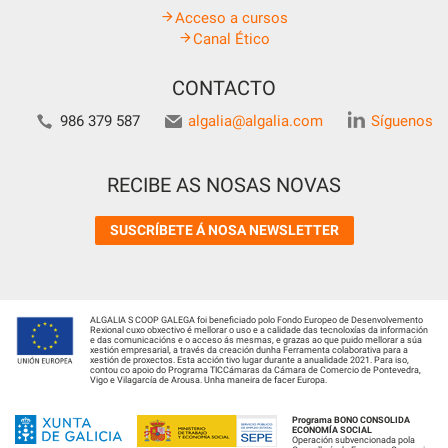
Acceso a cursos
Canal Ético
CONTACTO
986 379 587
algalia@algalia.com
Síguenos
RECIBE AS NOSAS NOVAS
SUSCRÍBETE Á NOSA NEWSLETTER
ALGALIA S COOP GALEGA foi beneficiado polo Fondo Europeo de Desenvolvemento
Rexional cuxo obxectivo é mellorar o uso e a calidade das tecnoloxías da información
e das comunicacións e o acceso ás mesmas, e grazas ao que puido mellorar a súa
xestión empresarial, a través da creación dunha Ferramenta colaborativa para a
xestión de proxectos. Esta acción tivo lugar durante a anualidade 2021. Para iso,
contou co apoio do Programa TICCámaras da Cámara de Comercio de Pontevedra,
Vigo e Vilagarcía de Arousa. Unha maneira de facer Europa.
Programa BONO CONSOLIDA
ECONOMÍA SOCIAL
Operación subvencionada pola