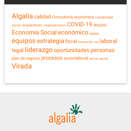
Algalia
calidad
Consultoría económica
contabilidad
COVID-19
despido
cooperativas
social
cooperativismo
Economía Social
económico
equipo
equipos
estrategia
laboral
fiscal
formación
iva
liderazgo
legal
personas
oportunidades
procesos
sociolaboral
plan de negocio
tercer sector
Virada