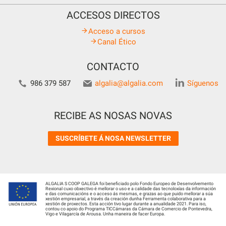
ACCESOS DIRECTOS
Acceso a cursos
Canal Ético
CONTACTO
986 379 587
algalia@algalia.com
Síguenos
RECIBE AS NOSAS NOVAS
SUSCRÍBETE Á NOSA NEWSLETTER
ALGALIA S COOP GALEGA foi beneficiado polo Fondo Europeo de Desenvolvemento
Rexional cuxo obxectivo é mellorar o uso e a calidade das tecnoloxías da información
e das comunicacións e o acceso ás mesmas, e grazas ao que puido mellorar a súa
xestión empresarial, a través da creación dunha Ferramenta colaborativa para a
xestión de proxectos. Esta acción tivo lugar durante a anualidade 2021. Para iso,
contou co apoio do Programa TICCámaras da Cámara de Comercio de Pontevedra,
Vigo e Vilagarcía de Arousa. Unha maneira de facer Europa.