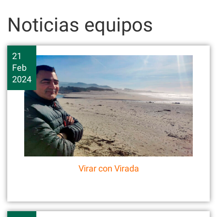
Skip
to
Noticias equipos
content
21
Feb
2024
Virar con Virada