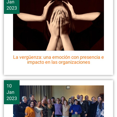
Jan
2023
La vergüenza: una emoción con presencia e
impacto en las organizaciones
10
Jan
2023