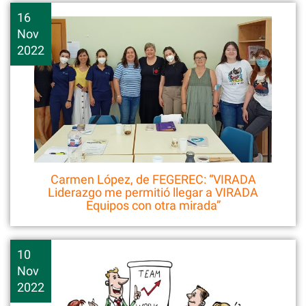
16
Nov
2022
Carmen López, de FEGEREC: “VIRADA
Liderazgo me permitió llegar a VIRADA
Equipos con otra mirada”
10
Nov
2022