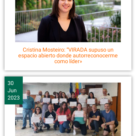
Cristina Mosteiro: “VIRADA supuso un
espacio abierto donde autorreconocerme
como líder»
30
Jun
2023