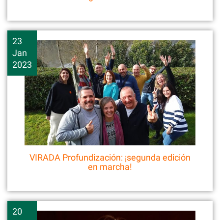
23
Jan
2023
VIRADA Profundización: ¡segunda edición
en marcha!
20