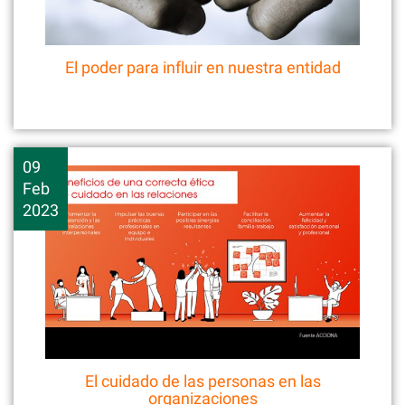
El poder para influir en nuestra entidad
09
Feb
2023
El cuidado de las personas en las
organizaciones