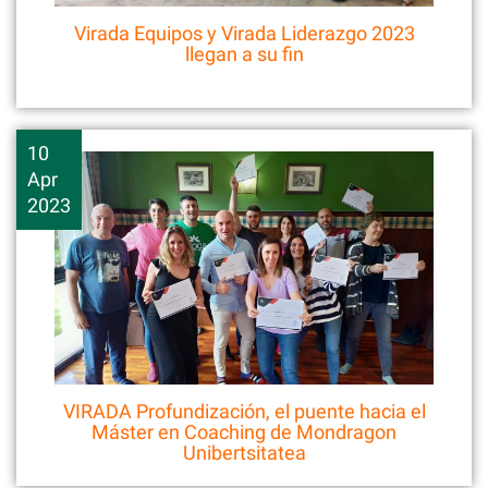
Virada Equipos y Virada Liderazgo 2023
llegan a su fin
10
Apr
2023
VIRADA Profundización, el puente hacia el
Máster en Coaching de Mondragon
Unibertsitatea