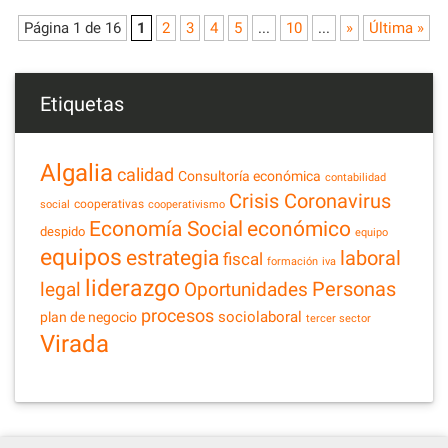
Página 1 de 16
1
2
3
4
5
...
10
...
»
Última »
Etiquetas
Algalia
calidad
Consultoría económica
contabilidad
Crisis Coronavirus
cooperativas
social
cooperativismo
Economía Social
económico
despido
equipo
equipos
estrategia
laboral
fiscal
formación
iva
liderazgo
legal
Personas
Oportunidades
procesos
sociolaboral
plan de negocio
tercer sector
Virada