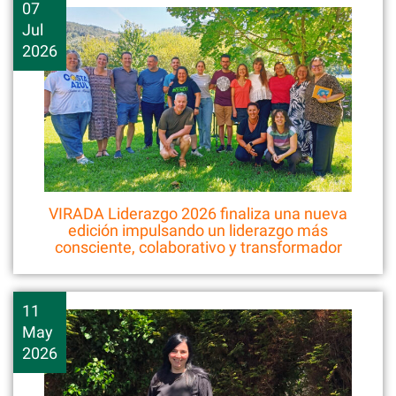
07
Jul
2026
VIRADA Liderazgo 2026 finaliza una nueva
edición impulsando un liderazgo más
consciente, colaborativo y transformador
11
May
2026