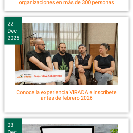
organizaciones en más de 300 personas
22
Dec
2025
Conoce la experiencia VIRADA e inscríbete
antes de febrero 2026
03
Dec