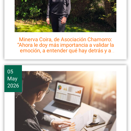
Minerva Coira, de Asociación Chamorro:
“Ahora le doy más importancia a validar la
emoción, a entender qué hay detrás y a
respetar los tiempos de cada persona”
05
May
2026