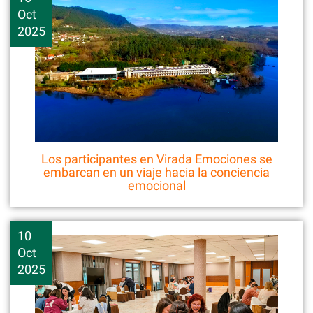
Oct
2025
Los participantes en Virada Emociones se
embarcan en un viaje hacia la conciencia
emocional
10
Oct
2025