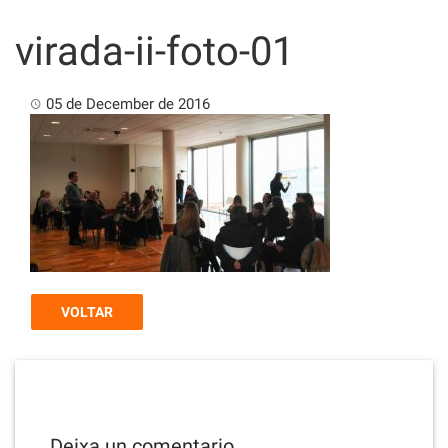
Skip
to
virada-ii-foto-01
content
05 de December de 2016
VOLTAR
Deixa un comentario