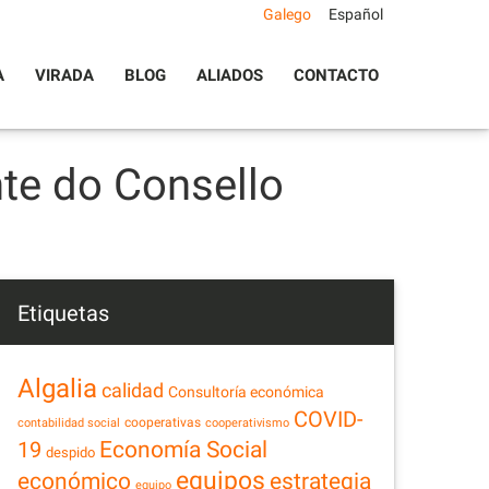
Galego
Español
A
VIRADA
BLOG
ALIADOS
CONTACTO
nte do Consello
Etiquetas
Algalia
calidad
Consultoría económica
COVID-
cooperativas
contabilidad social
cooperativismo
Economía Social
19
despido
equipos
estrategia
económico
equipo