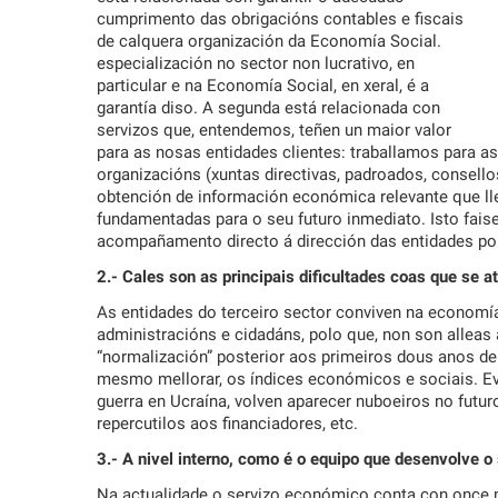
cumprimento das obrigacións contables e fiscais
de calquera organización da Economía Social.
especialización no sector non lucrativo, en
particular e na Economía Social, en xeral, é a
garantía diso. A segunda está relacionada con
servizos que, entendemos, teñen un maior valor
para as nosas entidades clientes: traballamos para a
organizacións (xuntas directivas, padroados, consellos
obtención de información económica relevante que ll
fundamentadas para o seu futuro inmediato. Isto fais
acompañamento directo á dirección das entidades pol
2.- Cales son as principais dificultades coas que se a
As entidades do terceiro sector conviven na economí
administracións e cidadáns, polo que, non son alleas 
“normalización” posterior aos primeiros dous anos de
mesmo mellorar, os índices económicos e sociais. Ev
guerra en Ucraína, volven aparecer nuboeiros no futur
repercutilos aos financiadores, etc.
3.- A nivel interno, como é o equipo que desenvolve 
Na actualidade o servizo económico conta con once pr