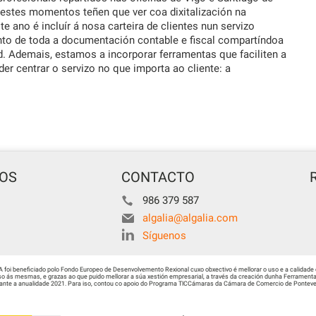
estes momentos teñen que ver coa dixitalización na
 ano é incluír á nosa carteira de clientes nun servizo
nto de toda a documentación contable e fiscal compartíndoa
. Ademais, estamos a incorporar ferramentas que faciliten a
er centrar o servizo no que importa ao cliente: a
TOS
CONTACTO
986 379 587
algalia@algalia.com
Síguenos
i beneficiado polo Fondo Europeo de Desenvolvemento Rexional cuxo obxectivo é mellorar o uso e a calidade 
 ás mesmas, e grazas ao que puido mellorar a súa xestión empresarial, a través da creación dunha Ferramenta 
urante a anualidade 2021. Para iso, contou co apoio do Programa TICCámaras da Cámara de Comercio de Ponteved