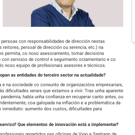
s persoas con responsabilidades de dirección nestas
 reitores, persoal de dirección ou xerencia, etc.) na
es permita, co noso asesoramento, tomar decisións
e con servizos de control e seguimento orzamentario e co
o noso equipo de profesionais asesores e técnicos.
topan as entidades do terceiro sector na actualidade?
a e na sociedade co conxunto de organizacións empresariais,
ás dificultades xerais que estamos a vivir. Tras unha aparente
 pandemia, había unha confianza en recuperar canto antes, ou
identemente, coa galopada na inflación e a problemática da
o inmediato: aumento dos custos, dificultades para
o servizo? Que elementos de innovación está a implementar?
ofesionais repartidos nas oficinas de Vigo e Santiago de