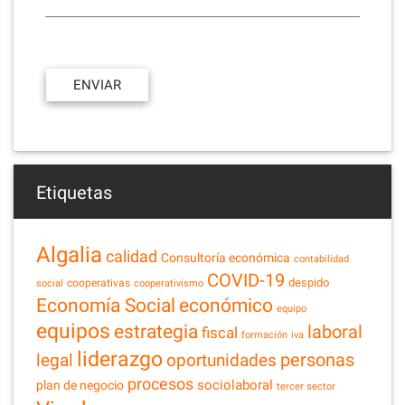
Etiquetas
Algalia
calidad
Consultoría económica
contabilidad
COVID-19
despido
cooperativas
social
cooperativismo
Economía Social
económico
equipo
equipos
estrategia
laboral
fiscal
formación
iva
liderazgo
legal
personas
oportunidades
procesos
sociolaboral
plan de negocio
tercer sector