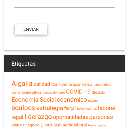
Etiquetas
Algalia
calidad
Consultoría económica
contabilidad
COVID-19
despido
cooperativas
social
cooperativismo
Economía Social
económico
equipo
equipos
estrategia
laboral
fiscal
formación
iva
liderazgo
legal
personas
oportunidades
procesos
sociolaboral
plan de negocio
tercer sector