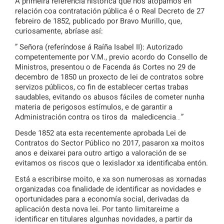
A primeira referencia histórica que nos atopamos en
relación coa contratación pública é o Real Decreto de 27
febreiro de 1852, publicado por Bravo Murillo, que,
curiosamente, abríase así:
” Señora (referíndose á Raíña Isabel II): Autorizado
competentemente por V.M., previo acordo do Consello de
Ministros, presentou o de Facenda ás Cortes no 29 de
decembro de 1850 un proxecto de lei de contratos sobre
servizos públicos, co fin de establecer certas trabas
saudables, evitando os abusos fáciles de cometer nunha
materia de perigosos estímulos, e de garantir a
Administración contra os tiros da maledicencia…”
Desde 1852 ata esta recentemente aprobada Lei de
Contratos do Sector Público no 2017, pasaron xa moitos
anos e deixarei para outro artigo a valoración de se
evitamos os riscos que o lexislador xa identificaba entón.
Está a escribirse moito, e xa son numerosas as xornadas
organizadas coa finalidade de identificar as novidades e
oportunidades para a economía social, derivadas da
aplicación desta nova lei. Por tanto limitareime a
identificar en titulares algunhas novidades, a partir da