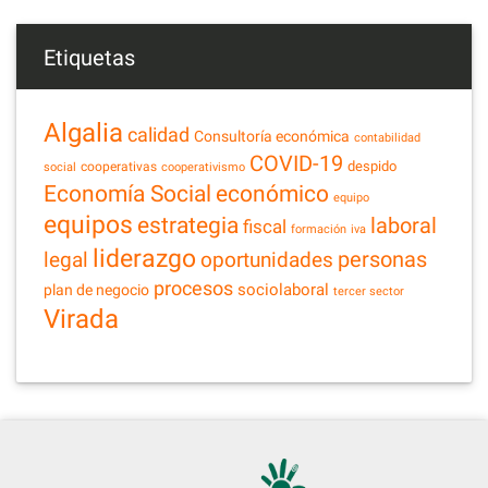
Etiquetas
Algalia
calidad
Consultoría económica
contabilidad
COVID-19
despido
cooperativas
social
cooperativismo
Economía Social
económico
equipo
equipos
estrategia
laboral
fiscal
formación
iva
liderazgo
legal
personas
oportunidades
procesos
sociolaboral
plan de negocio
tercer sector
Virada