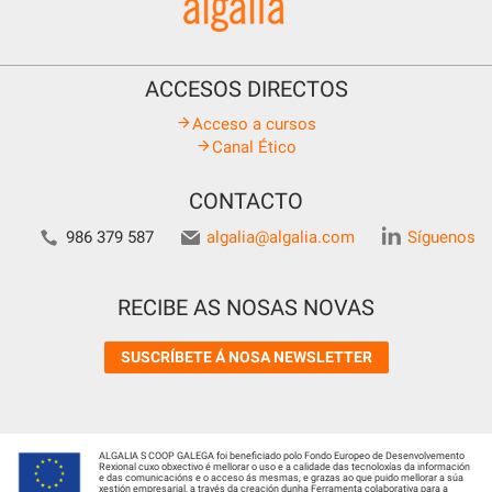
ACCESOS DIRECTOS
Acceso a cursos
Canal Ético
CONTACTO
986 379 587
algalia@algalia.com
Síguenos
RECIBE AS NOSAS NOVAS
SUSCRÍBETE Á NOSA NEWSLETTER
ALGALIA S COOP GALEGA foi beneficiado polo Fondo Europeo de Desenvolvemento
Rexional cuxo obxectivo é mellorar o uso e a calidade das tecnoloxías da información
e das comunicacións e o acceso ás mesmas, e grazas ao que puido mellorar a súa
xestión empresarial, a través da creación dunha Ferramenta colaborativa para a