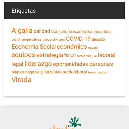
Etiquetas
Algalia
calidad
Consultoría económica
contabilidad
COVID-19
despido
cooperativas
social
cooperativismo
Economía Social
económico
equipo
equipos
estrategia
laboral
fiscal
formación
iva
liderazgo
legal
personas
oportunidades
procesos
sociolaboral
plan de negocio
tercer sector
Virada