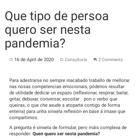
Skip
to
Que tipo de persoa
content
quero ser nesta
pandemia?
16 de April de 2020
Consultoría
2 Comments
Para adestrarse no sempre inacabado traballo de mellorar
nas nosas competencias emocionais, pódenos resultar
de utilidade dedicar un espazo (reflexionar, respirar, bailar,
gritar, debuxar, conversar, escoitar… pon o verbo que
queiras, o que che axude a atoparte contigo de forma
enteira) para unha sinxela reflexión en base á imaxe que
compartimos.
A pregunta é sinxela de formular, pero máis complexa de
responder:
Quen quero ser nesta pandemia?