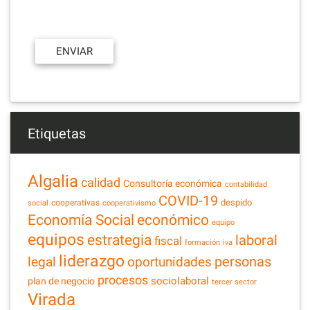
Etiquetas
Algalia
calidad
Consultoría económica
contabilidad
COVID-19
despido
cooperativas
social
cooperativismo
Economía Social
económico
equipo
equipos
estrategia
laboral
fiscal
formación
iva
liderazgo
legal
personas
oportunidades
procesos
sociolaboral
plan de negocio
tercer sector
Virada