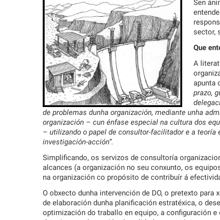
Sen áni
entende
responsa
sector, 
Que ent
A litera
organiza
apunta
prazo, g
delegaci
de problemas dunha organización, mediante unha admin
organización – cun énfase especial na cultura dos equ
– utilizando o papel de consultor-facilitador e a teoría
investigación-acción”.
Simplificando, os servizos de consultoría organizaci
alcances (a organización no seu conxunto, os equipos d
na organización co propósito de contribuír á efectiv
O obxecto dunha intervención de DO, o pretexto para x
de elaboración dunha planificación estratéxica, o des
optimización do traballo en equipo, a configuración 