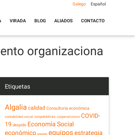
Galego
Español
A
VIRADA
BLOG
ALIADOS
CONTACTO
mento organizaciona
Etiquetas
Algalia
calidad
Consultoría económica
COVID-
cooperativas
contabilidad social
cooperativismo
Economía Social
19
despido
equipos
estrategia
económico
equipo