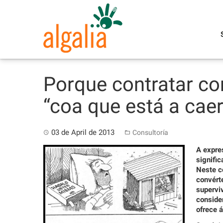
Skip
to
content
Porque contratar co
“coa que está a caer
03 de April de 2013
Consultoría
A expres
signifi
Neste c
convért
superviv
consider
ofrece 