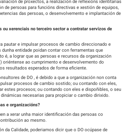
liación de proxectos, a realización de reflexións identitarias
ón de persoas para funcións directivas e xestión de equipos,
mpetencias das persoas, o desenvolvemento e implantación de
ou xerenciais no terceiro sector a contratar servizos de
ra pautar e impulsar procesos de cambio direccionado e
os dunha entidade poidan contar con ferramentas que
sto é, a lograr que as persoas e recursos da organización
s,…) oriéntense ao cumprimento e desenvolvemento do
os resultados esperados de forma eficiente.
onsultores de DO , é debido a que a organización non conta
pulsar procesos de cambio sostido; ou contando con eles,
ar estes procesos; ou contando con eles e dispoñibles, o seu
dinámicas necesarias para propiciar o cambio dirixido.
oas e organizacións?
en a xerar unha maior identificación das persoas co
 contribución ao mesmo.
ión da Calidade, poderiamos dicir que o DO ocúpase de