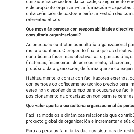
dun sistema de xestión da calidade, o seguimento e ava
e de propósito organizativo, a formación e capacitaci
unha definición de postos e perfís, a xestión das co
referentes éticos …
Que move ás persoas con responsabilidades directivas 
consultoría organizacional?
As entidades contratan consultoría organizacional pa
mellora continua. O propósito final é que os directiv
contribúan a facer máis efectivas as organizacións, i
(materiais, financeiros, de coñecemento, relacionai
propósito da organización, de forma que se consigan 
Habitualmente, o contar con facilitadores externos, c
con persoas co coñecemento técnico preciso para im
estes non dispoñen de tempo para ocuparse de facilit
posicionamento na organización non permite xerar as 
Que valor aporta a consultoría organizacional ás pers
Facilita modelos e dinámicas relacionais que contribú
proxecto global da organización e incrementar a súa
Para as persoas familiarizadas cos sistemas de xest