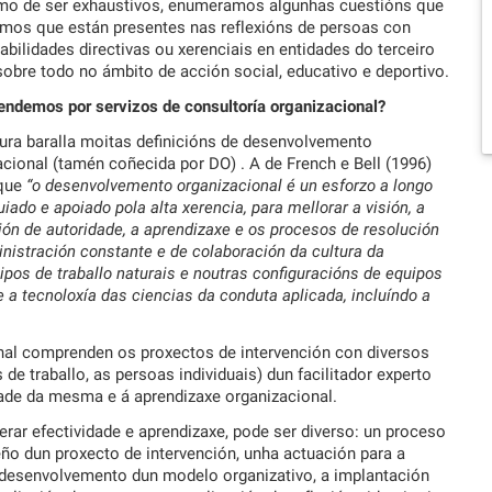
mo de ser exhaustivos, enumeramos algunhas cuestións que
mos que están presentes nas reflexións de persoas con
bilidades directivas ou xerenciais en entidades do terceiro
sobre todo no ámbito de acción social, educativo e deportivo.
endemos por servizos de consultoría organizacional?
tura baralla moitas definicións de desenvolvemento
cional (tamén coñecida por DO) . A de French e Bell (1996)
 que
“o desenvolvemento organizacional é un esforzo a longo
uiado e apoiado pola alta xerencia, para mellorar a visión, a
ón de autoridade, a aprendizaxe e os procesos de resolución
istración constante e de colaboración da cultura da
ipos de traballo naturais e noutras configuracións de equipos
 e a tecnoloxía das ciencias da conduta aplicada, incluíndo a
onal comprenden os proxectos de intervención con diversos
e traballo, as persoas individuais) dun facilitador experto
idade da mesma e á aprendizaxe organizacional.
erar efectividade e aprendizaxe, pode ser diverso: un proceso
eño dun proxecto de intervención, unha actuación para a
e desenvolvemento dun modelo organizativo, a implantación