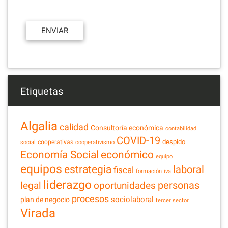
Etiquetas
Algalia
calidad
Consultoría económica
contabilidad
COVID-19
despido
cooperativas
social
cooperativismo
Economía Social
económico
equipo
equipos
estrategia
laboral
fiscal
formación
iva
liderazgo
legal
personas
oportunidades
procesos
sociolaboral
plan de negocio
tercer sector
Virada