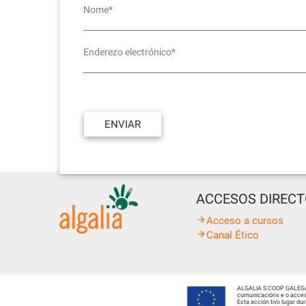
Nome*
Enderezo electrónico*
ACCESOS DIREC
Acceso a cursos
Canal Ético
ALGALIA S COOP GALEGA fo
comunicacións e o acceso
Esta acción tivo lugar d