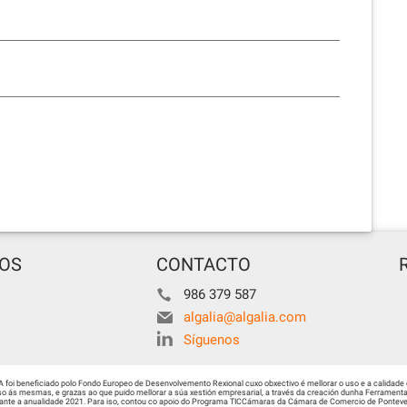
TOS
CONTACTO
986 379 587
algalia@algalia.com
Síguenos
i beneficiado polo Fondo Europeo de Desenvolvemento Rexional cuxo obxectivo é mellorar o uso e a calidade 
 ás mesmas, e grazas ao que puido mellorar a súa xestión empresarial, a través da creación dunha Ferramenta 
urante a anualidade 2021. Para iso, contou co apoio do Programa TICCámaras da Cámara de Comercio de Ponteved