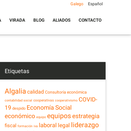
Galego
Español
A
VIRADA
BLOG
ALIADOS
CONTACTO
Etiquetas
Algalia
calidad
Consultoría económica
COVID-
cooperativas
contabilidad social
cooperativismo
Economía Social
19
despido
equipos
estrategia
económico
equipo
liderazgo
laboral
legal
fiscal
formación
iva