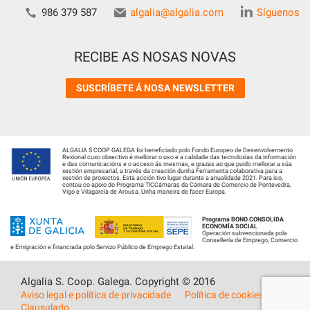
986 379 587
algalia@algalia.com
Síguenos
RECIBE AS NOSAS NOVAS
SUSCRÍBETE Á NOSA NEWSLETTER
ALGALIA S COOP GALEGA foi beneficiado polo Fondo Europeo de Desenvolvemento
Rexional cuxo obxectivo é mellorar o uso e a calidade das tecnoloxías da información
e das comunicacións e o acceso ás mesmas, e grazas ao que puido mellorar a súa
xestión empresarial, a través da creación dunha Ferramenta colaborativa para a
xestión de proxectos. Esta acción tivo lugar durante a anualidade 2021. Para iso,
contou co apoio do Programa TICCámaras da Cámara de Comercio de Pontevedra,
Vigo e Vilagarcía de Arousa. Unha maneira de facer Europa.
Programa BONO CONSOLIDA
ECONOMÍA SOCIAL
Operación subvencionada pola
Consellería de Emprego, Comercio
e Emigración e financiada polo Servizo Público de Emprego Estatal.
Algalia S. Coop. Galega. Copyright © 2016
Aviso legal e política de privacidade
Política de cookies
Clausulado