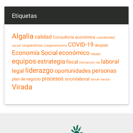
Etiquetas
Algalia
calidad
Consultoría económica
contabilidad
COVID-19
despido
cooperativas
social
cooperativismo
Economía Social
económico
equipo
equipos
estrategia
laboral
fiscal
formación
iva
liderazgo
legal
personas
oportunidades
procesos
sociolaboral
plan de negocio
tercer sector
Virada