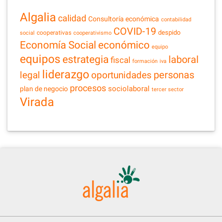
Algalia
calidad
Consultoría económica
contabilidad
COVID-19
despido
cooperativas
social
cooperativismo
Economía Social
económico
equipo
equipos
estrategia
laboral
fiscal
formación
iva
liderazgo
legal
personas
oportunidades
procesos
sociolaboral
plan de negocio
tercer sector
Virada