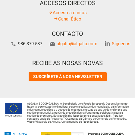
ACCESOS DIRECTOS
Acceso a cursos
Canal Ético
CONTACTO
986 379 587
algalia@algalia.com
Síguenos
RECIBE AS NOSAS NOVAS
SUSCRÍBETE Á NOSA NEWSLETTER
ALGALIA S COOP GALEGA foi beneficiado polo Fondo Europeo de Desenvolvemento
Rexional cuxo obxectivo é mellorar o uso e a calidade das tecnoloxías da información
e das comunicacións e o acceso ás mesmas, e grazas ao que puido mellorar a súa
xestión empresarial, a través da creación dunha Ferramenta colaborativa para a
xestión de proxectos. Esta acción tivo lugar durante a anualidade 2021. Para iso,
contou co apoio do Programa TICCámaras da Cámara de Comercio de Pontevedra,
Vigo e Vilagarcía de Arousa. Unha maneira de facer Europa.
Programa BONO CONSOLIDA