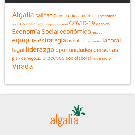
Algalia
calidad
Consultoría económica
contabilidad
COVID-19
despido
cooperativas
social
cooperativismo
Economía Social
económico
equipo
equipos
estrategia
laboral
fiscal
formación
iva
liderazgo
legal
personas
oportunidades
procesos
sociolaboral
plan de negocio
tercer sector
Virada