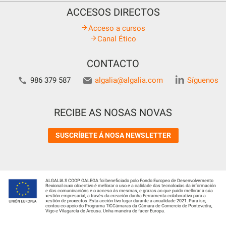
ACCESOS DIRECTOS
Acceso a cursos
Canal Ético
CONTACTO
986 379 587
algalia@algalia.com
Síguenos
RECIBE AS NOSAS NOVAS
SUSCRÍBETE Á NOSA NEWSLETTER
ALGALIA S COOP GALEGA foi beneficiado polo Fondo Europeo de Desenvolvemento
Rexional cuxo obxectivo é mellorar o uso e a calidade das tecnoloxías da información
e das comunicacións e o acceso ás mesmas, e grazas ao que puido mellorar a súa
xestión empresarial, a través da creación dunha Ferramenta colaborativa para a
xestión de proxectos. Esta acción tivo lugar durante a anualidade 2021. Para iso,
contou co apoio do Programa TICCámaras da Cámara de Comercio de Pontevedra,
Vigo e Vilagarcía de Arousa. Unha maneira de facer Europa.