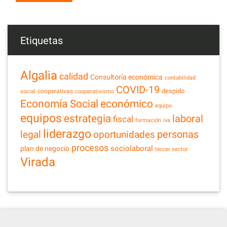
Etiquetas
Algalia
calidad
Consultoría económica
contabilidad
COVID-19
despido
cooperativas
social
cooperativismo
Economía Social
económico
equipo
equipos
estrategia
laboral
fiscal
formación
iva
liderazgo
legal
personas
oportunidades
procesos
sociolaboral
plan de negocio
tercer sector
Virada