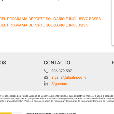
DEL PROGRAMA DEPORTE SOLIDARIO E INCLUSIVO.BASES
DEL PROGRAMA DEPORTE SOLIDARIO E INCLUSIVO
TOS
CONTACTO
986 379 587
algalia@algalia.com
Síguenos
i beneficiado polo Fondo Europeo de Desenvolvemento Rexional cuxo obxectivo é mellorar o uso e a calidade 
 ás mesmas, e grazas ao que puido mellorar a súa xestión empresarial, a través da creación dunha Ferramenta 
urante a anualidade 2021. Para iso, contou co apoio do Programa TICCámaras da Cámara de Comercio de Ponteved
Programa BONO CONSOLIDA ECONOMÍA SOCIAL