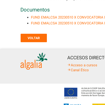
Documentos
FUND EMALCSA 20230510 X CONVOCATORIA 
FUND EMALCSA 20230510 X CONVOCATORIA 
VOLTAR
ACCESOS DIREC
Acceso a cursos
Canal Ético
ALGALIA S COOP GALEGA fo
comunicacións e o acceso
Esta acción tivo lugar d
maneira de facer Europa.