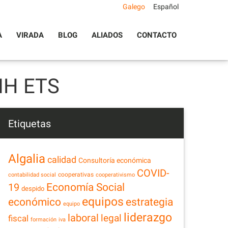
Galego
Español
A
VIRADA
BLOG
ALIADOS
CONTACTO
IH ETS
Etiquetas
Algalia
calidad
Consultoría económica
COVID-
cooperativas
contabilidad social
cooperativismo
Economía Social
19
despido
equipos
estrategia
económico
equipo
liderazgo
laboral
legal
fiscal
formación
iva