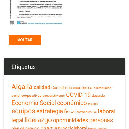
VOLTAR
Etiquetas
Algalia
calidad
Consultoría económica
contabilidad
COVID-19
despido
cooperativas
social
cooperativismo
Economía Social
económico
equipo
equipos
estrategia
laboral
fiscal
formación
iva
liderazgo
legal
personas
oportunidades
procesos
sociolaboral
plan de negocio
tercer sector