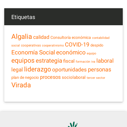
Etiquetas
Algalia
calidad
Consultoría económica
contabilidad
COVID-19
despido
cooperativas
social
cooperativismo
Economía Social
económico
equipo
equipos
estrategia
laboral
fiscal
formación
iva
liderazgo
legal
personas
oportunidades
procesos
sociolaboral
plan de negocio
tercer sector
Virada