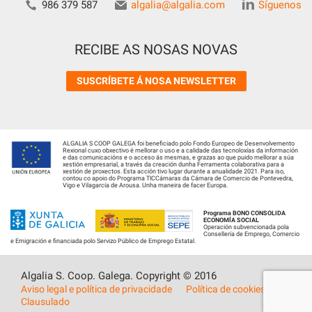
986 379 587
algalia@algalia.com
Síguenos
RECIBE AS NOSAS NOVAS
SUSCRÍBETE Á NOSA NEWSLETTER
ALGALIA S COOP GALEGA foi beneficiado polo Fondo Europeo de Desenvolvemento
Rexional cuxo obxectivo é mellorar o uso e a calidade das tecnoloxías da información
e das comunicacións e o acceso ás mesmas, e grazas ao que puido mellorar a súa
xestión empresarial, a través da creación dunha Ferramenta colaborativa para a
xestión de proxectos. Esta acción tivo lugar durante a anualidade 2021. Para iso,
contou co apoio do Programa TICCámaras da Cámara de Comercio de Pontevedra,
Vigo e Vilagarcía de Arousa. Unha maneira de facer Europa.
Programa BONO CONSOLIDA
ECONOMÍA SOCIAL
Operación subvencionada pola
Consellería de Emprego, Comercio
e Emigración e financiada polo Servizo Público de Emprego Estatal.
Algalia S. Coop. Galega. Copyright © 2016
Aviso legal e política de privacidade
Política de cookies
Clausulado