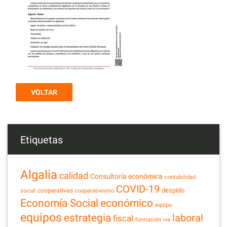
VOLTAR
Etiquetas
Algalia
calidad
Consultoría económica
contabilidad
COVID-19
despido
cooperativas
social
cooperativismo
Economía Social
económico
equipo
equipos
estrategia
laboral
fiscal
formación
iva