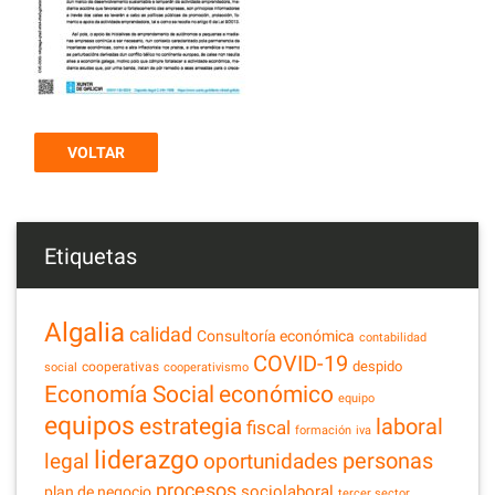
VOLTAR
Etiquetas
Algalia
calidad
Consultoría económica
contabilidad
COVID-19
despido
cooperativas
social
cooperativismo
Economía Social
económico
equipo
equipos
estrategia
laboral
fiscal
formación
iva
liderazgo
legal
personas
oportunidades
procesos
sociolaboral
plan de negocio
tercer sector