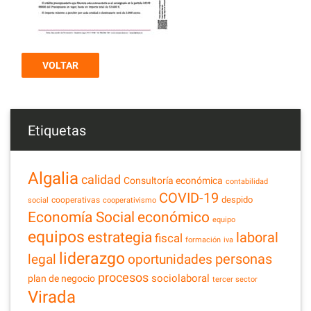
VOLTAR
Etiquetas
Algalia
calidad
Consultoría económica
contabilidad
COVID-19
despido
cooperativas
social
cooperativismo
Economía Social
económico
equipo
equipos
estrategia
laboral
fiscal
formación
iva
liderazgo
legal
personas
oportunidades
procesos
sociolaboral
plan de negocio
tercer sector
Virada