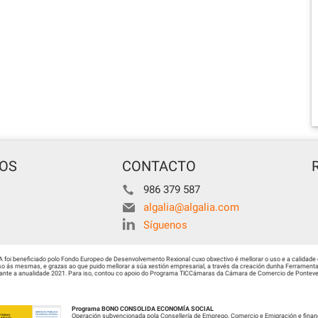
TOS
CONTACTO
986 379 587
algalia@algalia.com
Síguenos
i beneficiado polo Fondo Europeo de Desenvolvemento Rexional cuxo obxectivo é mellorar o uso e a calidade 
 ás mesmas, e grazas ao que puido mellorar a súa xestión empresarial, a través da creación dunha Ferramenta 
urante a anualidade 2021. Para iso, contou co apoio do Programa TICCámaras da Cámara de Comercio de Ponteved
Programa BONO CONSOLIDA ECONOMÍA SOCIAL
Operación subvencionada pola Consellería de Emprego, Comercio e Emigración e finan