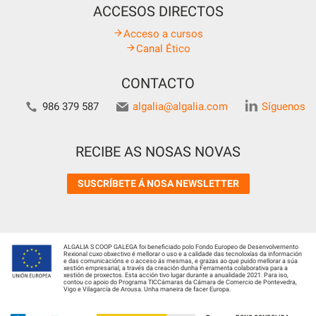
ACCESOS DIRECTOS
Acceso a cursos
Canal Ético
CONTACTO
986 379 587
algalia@algalia.com
Síguenos
RECIBE AS NOSAS NOVAS
SUSCRÍBETE Á NOSA NEWSLETTER
ALGALIA S COOP GALEGA foi beneficiado polo Fondo Europeo de Desenvolvemento
Rexional cuxo obxectivo é mellorar o uso e a calidade das tecnoloxías da información
e das comunicacións e o acceso ás mesmas, e grazas ao que puido mellorar a súa
xestión empresarial, a través da creación dunha Ferramenta colaborativa para a
xestión de proxectos. Esta acción tivo lugar durante a anualidade 2021. Para iso,
contou co apoio do Programa TICCámaras da Cámara de Comercio de Pontevedra,
Vigo e Vilagarcía de Arousa. Unha maneira de facer Europa.