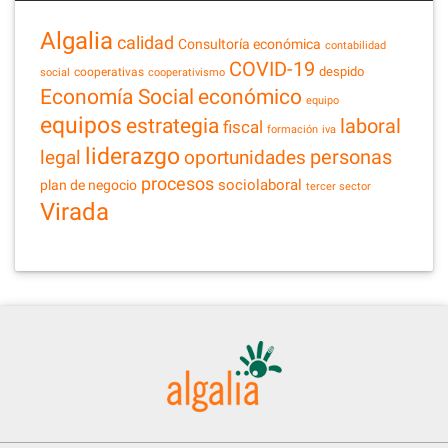
Algalia
calidad
Consultoría económica
contabilidad
COVID-19
despido
cooperativas
social
cooperativismo
Economía Social
económico
equipo
equipos
estrategia
laboral
fiscal
formación
iva
liderazgo
legal
personas
oportunidades
procesos
sociolaboral
plan de negocio
tercer sector
Virada