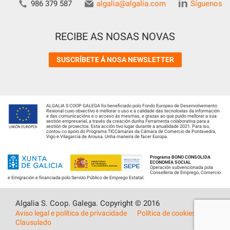
986 379 587
algalia@algalia.com
Síguenos
RECIBE AS NOSAS NOVAS
SUSCRÍBETE Á NOSA NEWSLETTER
ALGALIA S COOP GALEGA foi beneficiado polo Fondo Europeo de Desenvolvemento
Rexional cuxo obxectivo é mellorar o uso e a calidade das tecnoloxías da información
e das comunicacións e o acceso ás mesmas, e grazas ao que puido mellorar a súa
xestión empresarial, a través da creación dunha Ferramenta colaborativa para a
xestión de proxectos. Esta acción tivo lugar durante a anualidade 2021. Para iso,
contou co apoio do Programa TICCámaras da Cámara de Comercio de Pontevedra,
Vigo e Vilagarcía de Arousa. Unha maneira de facer Europa.
Programa BONO CONSOLIDA
ECONOMÍA SOCIAL
Operación subvencionada pola
Consellería de Emprego, Comercio
e Emigración e financiada polo Servizo Público de Emprego Estatal.
Algalia S. Coop. Galega. Copyright © 2016
Aviso legal e política de privacidade
Política de cookies
Clausulado