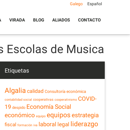
Galego
Español
A
VIRADA
BLOG
ALIADOS
CONTACTO
s Escolas de Musica
Etiquetas
Algalia
calidad
Consultoría económica
COVID-
cooperativas
contabilidad social
cooperativismo
Economía Social
19
despido
equipos
estrategia
económico
equipo
liderazgo
laboral
legal
fiscal
formación
iva