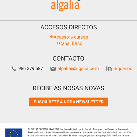
ACCESOS DIRECTOS
Acceso a cursos
Canal Ético
CONTACTO
986 379 587
algalia@algalia.com
Síguenos
RECIBE AS NOSAS NOVAS
SUSCRÍBETE Á NOSA NEWSLETTER
ALGALIA S COOP GALEGA foi beneficiado polo Fondo Europeo de Desenvolvemento
Rexional cuxo obxectivo é mellorar o uso e a calidade das tecnoloxías da información
e das comunicacións e o acceso ás mesmas, e grazas ao que puido mellorar a súa