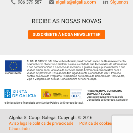
986 379 587
algalia@algalia.com
Síguenos
RECIBE AS NOSAS NOVAS
SUSCRÍBETE Á NOSA NEWSLETTER
ALGALIA S COOP GALEGA foi beneficiado polo Fondo Europeo de Desenvolvemento
Rexional cuxo obxectivo é mellorar o uso e a calidade das tecnoloxías da información
e das comunicacións e o acceso ás mesmas, e grazas ao que puido mellorar a súa
xestión empresarial, a través da creación dunha Ferramenta colaborativa para a
xestión de proxectos. Esta acción tivo lugar durante a anualidade 2021. Para iso,
contou co apoio do Programa TICCámaras da Cámara de Comercio de Pontevedra,
Vigo e Vilagarcía de Arousa. Unha maneira de facer Europa.
Programa BONO CONSOLIDA
ECONOMÍA SOCIAL
Operación subvencionada pola
Consellería de Emprego, Comercio
e Emigración e financiada polo Servizo Público de Emprego Estatal.
Algalia S. Coop. Galega. Copyright © 2016
Aviso legal e política de privacidade
Política de cookies
Clausulado