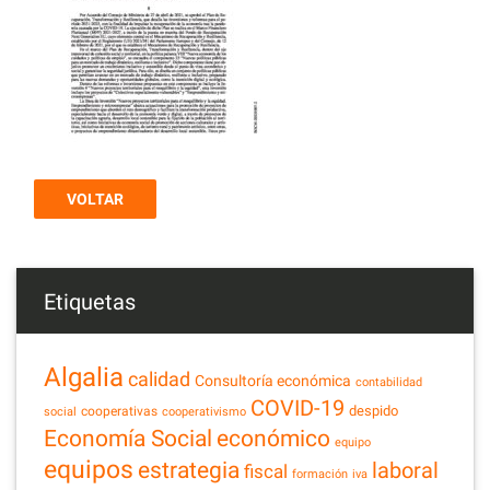
VOLTAR
Etiquetas
Algalia
calidad
Consultoría económica
contabilidad
COVID-19
despido
cooperativas
social
cooperativismo
Economía Social
económico
equipo
equipos
estrategia
laboral
fiscal
formación
iva