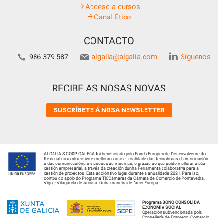
Acceso a cursos
Canal Ético
CONTACTO
986 379 587
algalia@algalia.com
Síguenos
RECIBE AS NOSAS NOVAS
SUSCRÍBETE Á NOSA NEWSLETTER
ALGALIA S COOP GALEGA foi beneficiado polo Fondo Europeo de Desenvolvemento
Rexional cuxo obxectivo é mellorar o uso e a calidade das tecnoloxías da información
e das comunicacións e o acceso ás mesmas, e grazas ao que puido mellorar a súa
xestión empresarial, a través da creación dunha Ferramenta colaborativa para a
xestión de proxectos. Esta acción tivo lugar durante a anualidade 2021. Para iso,
contou co apoio do Programa TICCámaras da Cámara de Comercio de Pontevedra,
Vigo e Vilagarcía de Arousa. Unha maneira de facer Europa.
Programa BONO CONSOLIDA
ECONOMÍA SOCIAL
Operación subvencionada pola
Consellería de Emprego, Comercio