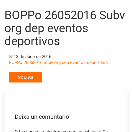
Skip
to
BOPPo 26052016 Subv
content
org dep eventos
deportivos
13 de June de 2016
BOPPo 26052016 Subv org dep eventos deportivos
VOLTAR
Deixa un comentario
O teu enderezo electrónico non se publicará
Os