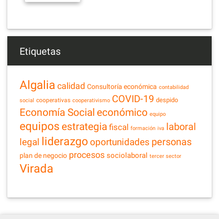
Etiquetas
Algalia
calidad
Consultoría económica
contabilidad
COVID-19
despido
cooperativas
social
cooperativismo
Economía Social
económico
equipo
equipos
estrategia
laboral
fiscal
formación
iva
liderazgo
legal
personas
oportunidades
procesos
sociolaboral
plan de negocio
tercer sector
Virada