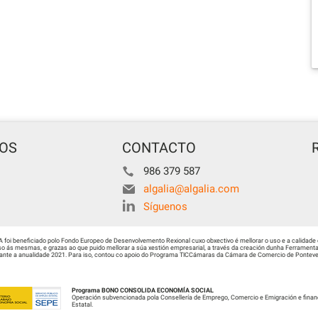
TOS
CONTACTO
986 379 587
algalia@algalia.com
Síguenos
i beneficiado polo Fondo Europeo de Desenvolvemento Rexional cuxo obxectivo é mellorar o uso e a calidade 
 ás mesmas, e grazas ao que puido mellorar a súa xestión empresarial, a través da creación dunha Ferramenta 
urante a anualidade 2021. Para iso, contou co apoio do Programa TICCámaras da Cámara de Comercio de Ponteved
Programa BONO CONSOLIDA ECONOMÍA SOCIAL
Operación subvencionada pola Consellería de Emprego, Comercio e Emigración e finan
Estatal.