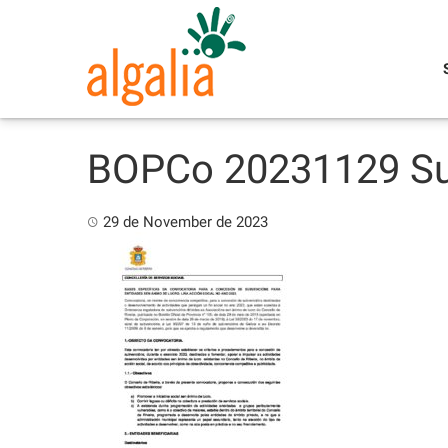
Skip
to
content
BOPCo 20231129 Sub
29 de November de 2023