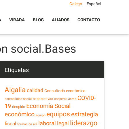
Galego
Español
A
VIRADA
BLOG
ALIADOS
CONTACTO
n social.Bases
Etiquetas
Algalia
calidad
Consultoría económica
COVID-
cooperativas
contabilidad social
cooperativismo
Economía Social
19
despido
equipos
estrategia
económico
equipo
liderazgo
laboral
legal
fiscal
formación
iva