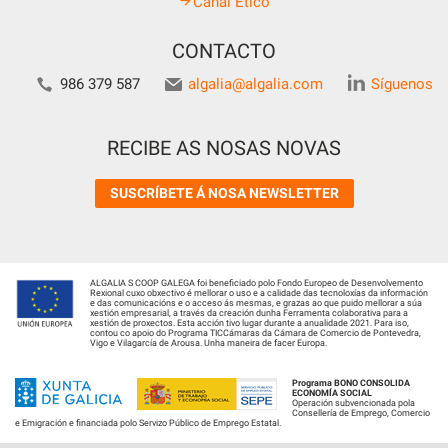
Canal Ético
CONTACTO
986 379 587
algalia@algalia.com
Síguenos
RECIBE AS NOSAS NOVAS
SUSCRÍBETE Á NOSA NEWSLETTER
ALGALIA S COOP GALEGA foi beneficiado polo Fondo Europeo de Desenvolvemento
Rexional cuxo obxectivo é mellorar o uso e a calidade das tecnoloxías da información
e das comunicacións e o acceso ás mesmas, e grazas ao que puido mellorar a súa
xestión empresarial, a través da creación dunha Ferramenta colaborativa para a
xestión de proxectos. Esta acción tivo lugar durante a anualidade 2021. Para iso,
contou co apoio do Programa TICCámaras da Cámara de Comercio de Pontevedra,
Vigo e Vilagarcía de Arousa. Unha maneira de facer Europa.
Programa BONO CONSOLIDA
ECONOMÍA SOCIAL
Operación subvencionada pola
Consellería de Emprego, Comercio
e Emigración e financiada polo Servizo Público de Emprego Estatal.