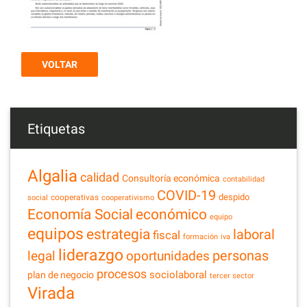
VOLTAR
Etiquetas
Algalia
calidad
Consultoría económica
contabilidad
COVID-19
despido
cooperativas
social
cooperativismo
Economía Social
económico
equipo
equipos
estrategia
laboral
fiscal
formación
iva
liderazgo
legal
personas
oportunidades
procesos
sociolaboral
plan de negocio
tercer sector
Virada