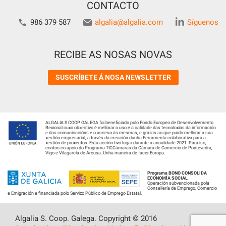
CONTACTO
986 379 587
algalia@algalia.com
Síguenos
RECIBE AS NOSAS NOVAS
SUSCRÍBETE Á NOSA NEWSLETTER
ALGALIA S COOP GALEGA foi beneficiado polo Fondo Europeo de Desenvolvemento
Rexional cuxo obxectivo é mellorar o uso e a calidade das tecnoloxías da información
e das comunicacións e o acceso ás mesmas, e grazas ao que puido mellorar a súa
xestión empresarial, a través da creación dunha Ferramenta colaborativa para a
xestión de proxectos. Esta acción tivo lugar durante a anualidade 2021. Para iso,
contou co apoio do Programa TICCámaras da Cámara de Comercio de Pontevedra,
Vigo e Vilagarcía de Arousa. Unha maneira de facer Europa.
Programa BONO CONSOLIDA
ECONOMÍA SOCIAL
Operación subvencionada pola
Consellería de Emprego, Comercio
e Emigración e financiada polo Servizo Público de Emprego Estatal.
Algalia S. Coop. Galega. Copyright © 2016