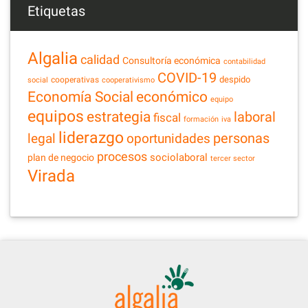
Etiquetas
Algalia
calidad
Consultoría económica
contabilidad
COVID-19
despido
cooperativas
social
cooperativismo
Economía Social
económico
equipo
equipos
estrategia
laboral
fiscal
formación
iva
liderazgo
legal
personas
oportunidades
procesos
sociolaboral
plan de negocio
tercer sector
Virada