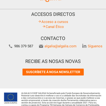
ACCESOS DIRECTOS
Acceso a cursos
Canal Ético
CONTACTO
986 379 587
algalia@algalia.com
Síguenos
RECIBE AS NOSAS NOVAS
SUSCRÍBETE Á NOSA NEWSLETTER
ALGALIA S COOP GALEGA foi beneficiado polo Fondo Europeo de Desenvolvemento
Rexional cuxo obxectivo é mellorar o uso e a calidade das tecnoloxías da información
e das comunicacións e o acceso ás mesmas, e grazas ao que puido mellorar a súa
xestión empresarial, a través da creación dunha Ferramenta colaborativa para a
xestión de proxectos. Esta acción tivo lugar durante a anualidade 2021. Para iso,
contou co apoio do Programa TICCámaras da Cámara de Comercio de Pontevedra,